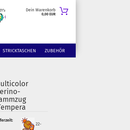
Dein Warenkorb
0,00 EUR
STRICKTASCHEN
ZUBEHÖR
ulticolor
erino-
ammzug
Tempera
ferzeit:
22-