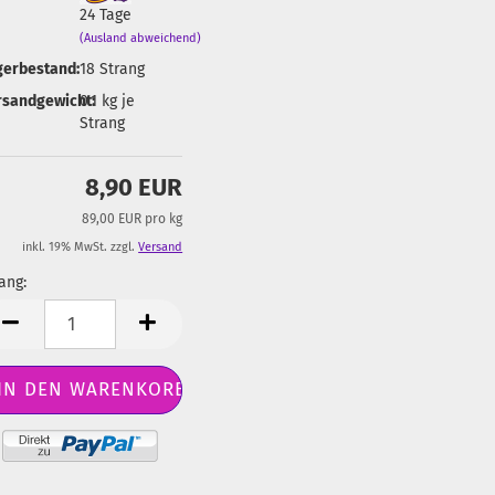
24 Tage
(Ausland abweichend)
gerbestand:
18
Strang
rsandgewicht:
0.1
kg je
Strang
8,90 EUR
89,00 EUR pro kg
inkl. 19% MwSt. zzgl.
Versand
ang:
ang