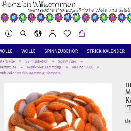
WOLLE
WOLLE
SPINNZUBEHÖR
STRICK-KALENDER
»
»
»
Startseite
Spinnzubehör
Spinnfutter
BT
»
»
»
Kammzüge
multicolor Kammzüge
Merino 100%
multicolor Merino-Kammzug "Tempera
m
M
K
"
Lie