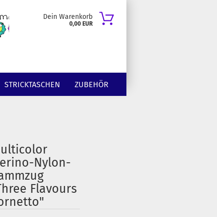
Dein Warenkorb
0,00 EUR
STRICKTASCHEN
ZUBEHÖR
ulticolor
erino-Nylon-
ammzug
Three Flavours
ornetto"