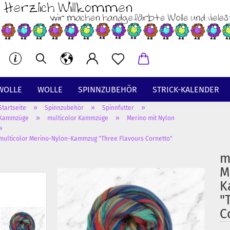
WOLLE
WOLLE
SPINNZUBEHÖR
STRICK-KALENDER
»
»
»
Startseite
Spinnzubehör
Spinnfutter
BT
»
»
Kammzüge
multicolor Kammzüge
Merino mit Nylon
»
multicolor Merino-Nylon-Kammzug "Three Flavours Cornetto"
m
M
K
"
C