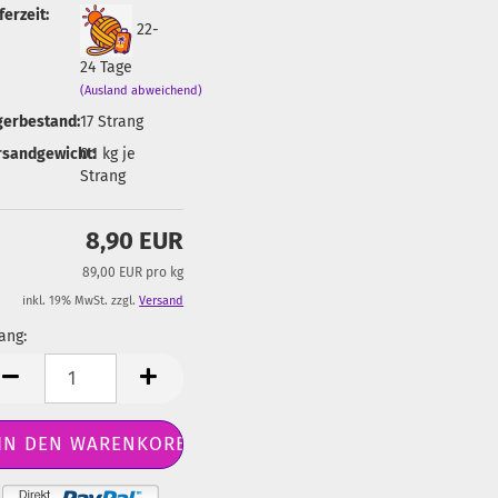
ferzeit:
22-
24 Tage
(Ausland abweichend)
gerbestand:
17
Strang
rsandgewicht:
0.1
kg je
Strang
8,90 EUR
89,00 EUR pro kg
inkl. 19% MwSt. zzgl.
Versand
ang:
ang