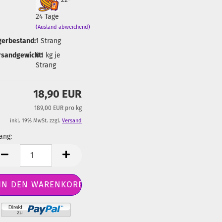
24 Tage
(Ausland abweichend)
gerbestand:
1
Strang
rsandgewicht:
0.1
kg je
Strang
18,90 EUR
189,00 EUR pro kg
inkl. 19% MwSt. zzgl.
Versand
ang:
ang