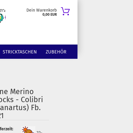
Dein Warenkorb
0,00 EUR
STRICKTASCHEN
ZUBEHÖR
ine Merino
ocks - Colibri
Lanartus) Fb.
21
ferzeit:
22-