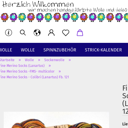
WOLLE
WOLLE
SPINNZUBEHÖR
STRICK-KALENDER
»
»
»
Startseite
Wolle
Sockenwolle
BT
»
Fine Merino Socks (Lanartus)
»
Fine Merino Socks -FMS- multicolor
Fine Merino Socks - Colibri (Lanartus) Fb. 121
F
S
(
1
Lie